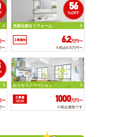
0
56
F
%OFF
洗面化粧台リフォーム
6.2
工事費別
円〜
万円〜
円〜
※税込6.8万円〜
3
F
おうちリノベーション
1000
工事費
円〜
万円〜
コミコミ
円〜
※税込価格です