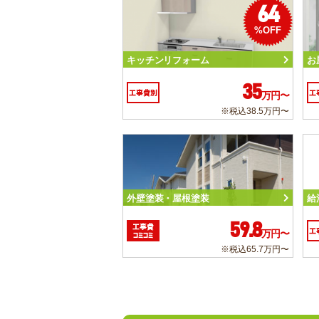
64
%OFF
キッチンリフォーム
お
35
工事費別
工
万円〜
※税込38.5万円〜
外壁塗装・屋根塗装
給
59.8
工事費
工
万円〜
コミコミ
※税込65.7万円〜