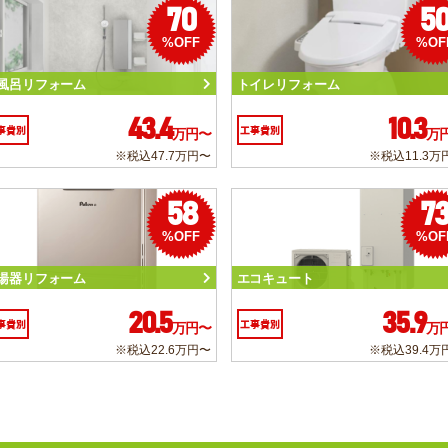
70
5
%OFF
%OF
風呂リフォーム
トイレリフォーム
43.4
10.3
事費別
工事費別
万円〜
万
※税込47.7万円〜
※税込11.3万
58
7
%OFF
%OF
湯器リフォーム
エコキュート
20.5
35.9
事費別
工事費別
万円〜
万
※税込22.6万円〜
※税込39.4万