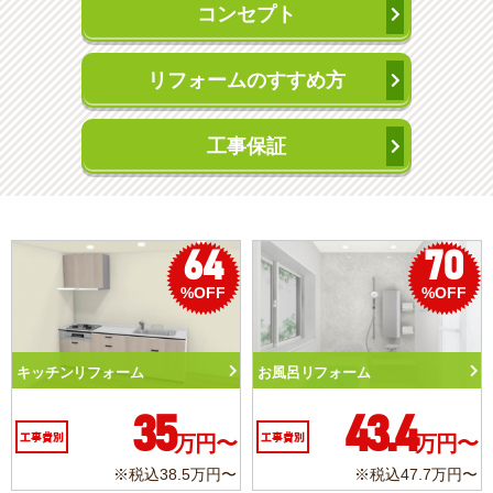
コンセプト
リフォームのすすめ方
工事保証
64
70
%OFF
%OFF
お風呂リフォーム
トイレリフォーム
5
43.4
10.3
万円〜
工事費別
万円〜
工事費別
8.5万円〜
※税込47.7万円〜
※税込11