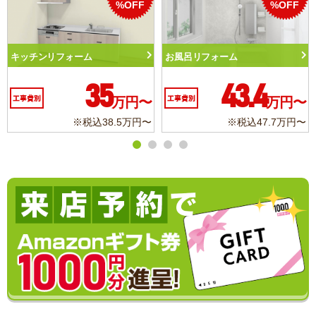
%OFF
%OFF
ッチンリフォーム
お風呂リフォーム
トイ
35
43.4
事費別
万円〜
工事費別
万円〜
工事
※税込38.5万円〜
※税込47.7万円〜