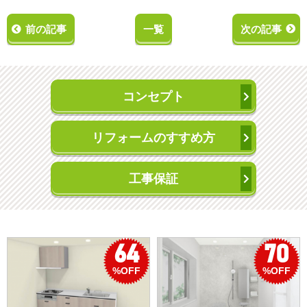
前の記事
一覧
次の記事
コンセプト
リフォームのすすめ方
工事保証
64
70
%OFF
%OFF