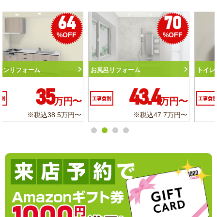
50
56
%OFF
%OFF
トイレリフォーム
洗面化粧台リフォーム
10.3
6.2
工事費別
万円〜
工事費別
万円〜
※税込11.3万円〜
※税込6.8万円〜