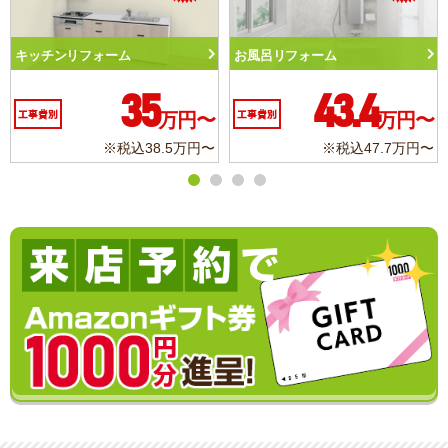
風呂リフォーム
トイレリフォーム
洗面
43.4
10.3
事費別
万円〜
工事費別
万円〜
工事
※税込47.7万円〜
※税込11.3万円〜