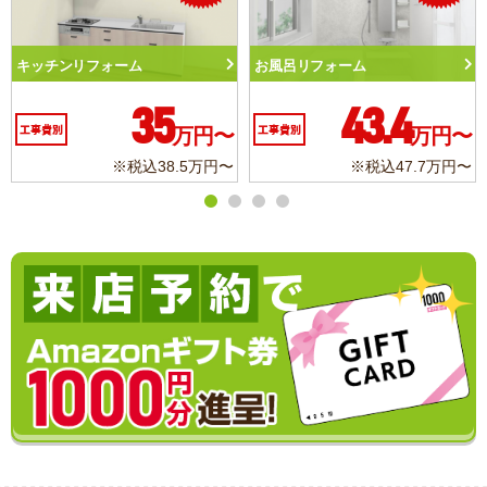
ォーム
トイレリフォーム
洗面化粧台リ
43.4
10.3
万円〜
工事費別
万円〜
工事費別
※税込47.7万円〜
※税込11.3万円〜