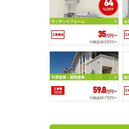
64
%OFF
キッチンリフォーム
お
35
工事費別
工
万円〜
※税込38.5万円〜
外壁塗装・屋根塗装
給
59.8
工事費
工
万円〜
コミコミ
※税込65.7万円〜