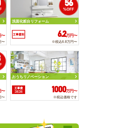
0
56
F
%OFF
洗面化粧台リフォーム
6.2
工事費別
円〜
万円〜
円〜
※税込6.8万円〜
3
F
おうちリノベーション
1000
工事費
円〜
万円〜
コミコミ
円〜
※税込価格です