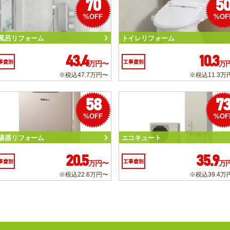
70
5
%OFF
%OF
風呂リフォーム
トイレリフォーム
43.4
10.3
事費別
工事費別
万円〜
万
※税込47.7万円〜
※税込11.3万
58
7
%OFF
%OF
湯器リフォーム
エコキュート
20.5
35.9
事費別
工事費別
万円〜
万
※税込22.6万円〜
※税込39.4万