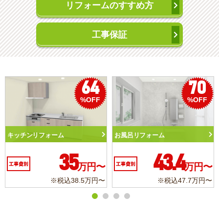
リフォームのすすめ方
工事保証
70
50
%OFF
%OFF
フォーム
トイレリフォーム
洗面化粧台
43.4
10.3
万円〜
工事費別
万円〜
工事費別
※税込47.7万円〜
※税込11.3万円〜