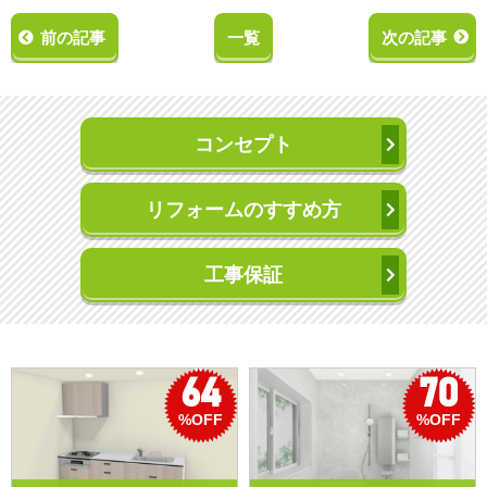
前の記事
一覧
次の記事
コンセプト
リフォームのすすめ方
工事保証
64
70
%OFF
%OFF