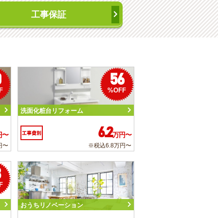
工事保証
0
56
F
%OFF
洗面化粧台リフォーム
6.2
工事費別
円〜
万円〜
円〜
※税込6.8万円〜
3
F
おうちリノベーション