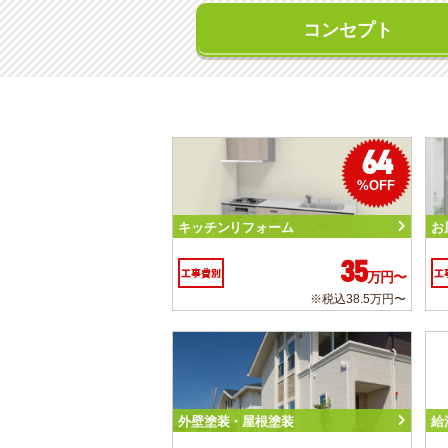
コンセプト
64
%OFF
キッチンリフォーム
お
35
工事費別
工
万円〜
※税込38.5万円〜
外壁塗装・屋根塗装
給