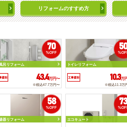
リフォームのすすめ方
70
5
%OFF
%OF
風呂リフォーム
トイレリフォーム
43.4
10.3
事費別
工事費別
万円〜
万
※税込47.7万円〜
※税込11.3万
58
7
%OFF
%OF
湯器リフォーム
エコキュート