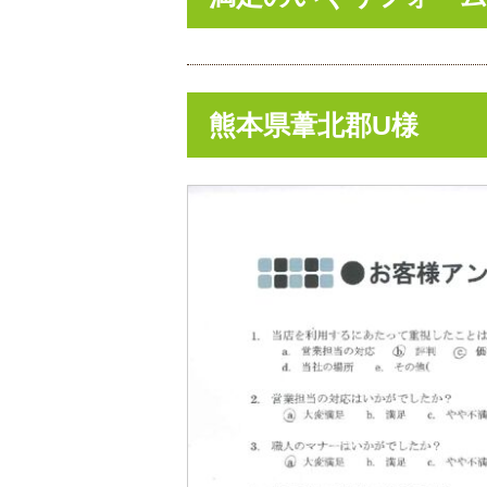
熊本県葦北郡U様