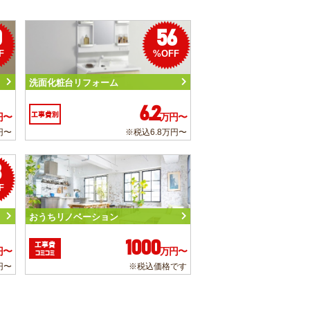
0
56
F
%OFF
洗面化粧台リフォーム
6.2
工事費別
円〜
万円〜
円〜
※税込6.8万円〜
3
F
おうちリノベーション
1000
工事費
円〜
万円〜
コミコミ
円〜
※税込価格です