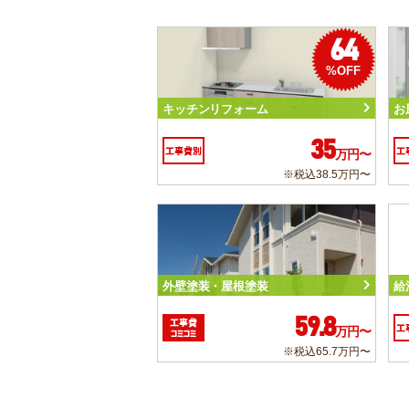
64
%OFF
キッチンリフォーム
お
35
工事費別
工
万円〜
※税込38.5万円〜
外壁塗装・屋根塗装
給
59.8
工事費
工
万円〜
コミコミ
※税込65.7万円〜