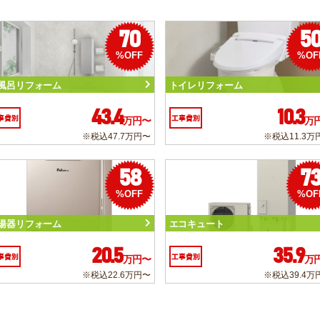
70
5
%OFF
%OF
風呂リフォーム
トイレリフォーム
43.4
10.3
事費別
工事費別
万円〜
万
※税込47.7万円〜
※税込11.3万
58
7
%OFF
%OF
湯器リフォーム
エコキュート
20.5
35.9
事費別
工事費別
万円〜
万
※税込22.6万円〜
※税込39.4万