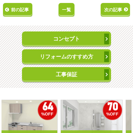
前の記事
一覧
次の記事
コンセプト
リフォームのすすめ方
工事保証
70
50
%OFF
%OFF