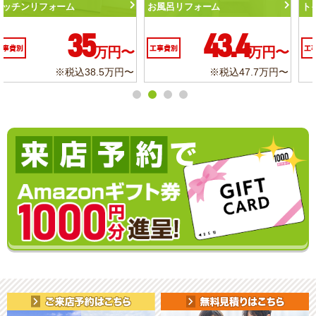
トイレリフォーム
洗面化粧台リフォーム
10.3
6.2
万円〜
工事費別
万円〜
工事費別
.7万円〜
※税込11.3万円〜
※税込6.