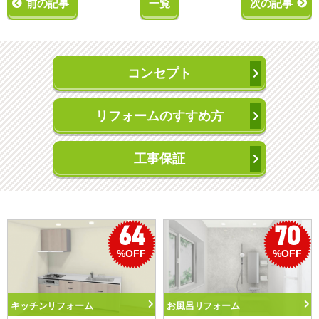
前の記事
一覧
次の記事
コンセプト
リフォームのすすめ方
工事保証
70
50
%OFF
%OFF
呂リフォーム
トイレリフォーム
洗面化