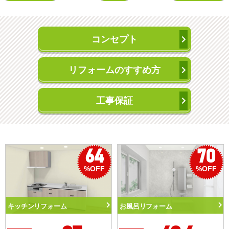
コンセプト
リフォームのすすめ方
工事保証
64
70
%OFF
%OFF
キッチンリフォーム
お風呂リフォーム
ト