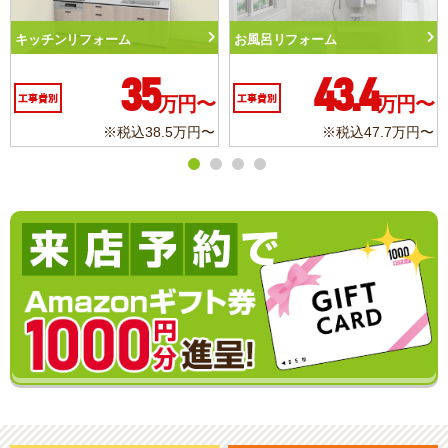
風呂リフォーム
トイレリフォーム
洗面
43.4
10.3
事費別
万円〜
工事費別
万円〜
工事
※税込47.7万円〜
※税込11.3万円〜