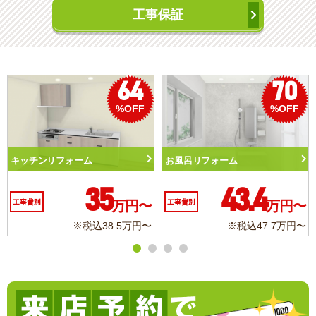
工事保証
70
50
%OFF
%OFF
フォーム
トイレリフォーム
洗面化粧台
43.4
10.3
万円〜
工事費別
万円〜
工事費別
※税込47.7万円〜
※税込11.3万円〜