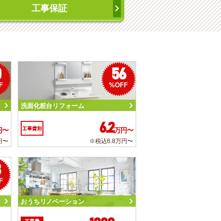
工事保証
0
56
F
%OFF
洗面化粧台リフォーム
6.2
工事費別
円〜
万円〜
円〜
※税込6.8万円〜
3
F
おうちリノベーション