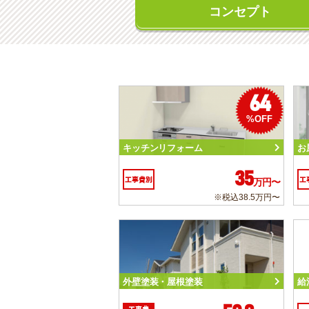
コンセプト
64
%OFF
キッチンリフォーム
お
35
工事費別
工
万円〜
※税込38.5万円〜
外壁塗装・屋根塗装
給