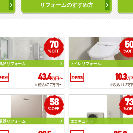
リフォームのすすめ方
70
5
%OFF
%OF
風呂リフォーム
トイレリフォーム
43.4
10.3
事費別
工事費別
万円〜
万
※税込47.7万円〜
※税込11.3万
58
7
%OFF
%OF
湯器リフォーム
エコキュート