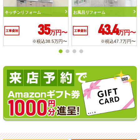
ーム
トイレリフォーム
洗面化粧台リフ
43.4
10.3
万円〜
工事費別
万円〜
工事費別
※税込47.7万円〜
※税込11.3万円〜