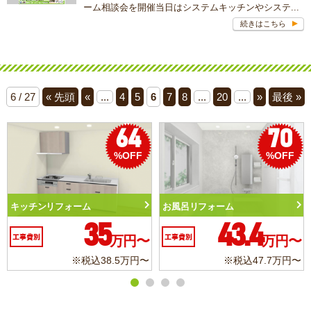
ーム相談会を開催当日はシステムキッチンやシステ...
続きはこちら
6 / 27
« 先頭
«
...
4
5
6
7
8
...
20
...
»
最後 »
64
70
%OFF
%OFF
ッチンリフォーム
お風呂リフォーム
トイ
35
43.4
費別
万円〜
工事費別
万円〜
工事費
※税込38.5万円〜
※税込47.7万円〜