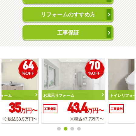
リフォームのすすめ方
工事保証
50
56
%OFF
%OFF
トイレリフォーム
洗面化粧台リフォーム
10.3
6.2
工事費別
万円〜
工事費別
万円〜
※税込11.3万円〜
※税込6.8万円〜