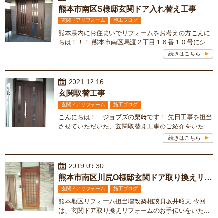
熊本市南区S様邸玄関ドア入れ替え工事
玄関ドアリフォーム
施工ブログ
熊本県内にお住まいでリフォームをお考えの方こんに
ちは！！！ 熊本市南区馬渡２丁目１６番１０号にシ...
続きはこちら
2021.12.16
玄関取替工事
玄関ドアリフォーム
施工ブログ
こんにちは！ ジョブズの栗﨑です！ 先日工事を担当
させていただいた、玄関取替え工事のご紹介をいた...
続きはこちら
2019.09.30
熊本市南区川尻O様邸玄関ドア取り換えリフォーム
玄関ドアリフォーム
施工ブログ
熊本地区リフォーム担当増改築相談員坂井昭夫 今回
は、玄関ドア取り換えリフォームのお手伝いをいた...