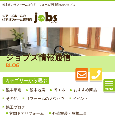
熊本市のリフォームは住宅リフォーム専門店jobsジョブズ
ジョブズ情報通信
BLOG
カテゴリーから選ぶ
MENU
熊本豪雨
熊本地震
省エネ
おすすめ商品
その他
リフォームのノウハウ
イベント
施工ブログ
玄関ドアリフォーム
外壁塗装・屋根工事