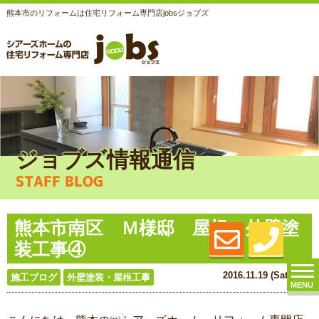
熊本市のリフォームは住宅リフォーム専門店jobsジョブズ
ジョブズ情報通信
STAFF BLOG
熊本市南区 Ｍ様邸 屋根、外壁塗
装工事④
2016.11.19 (Sat) 更新
施工ブログ
外壁塗装・屋根工事
MENU