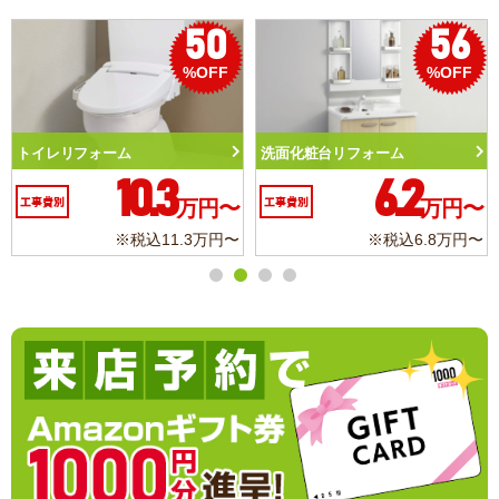
50
56
%OFF
%OFF
トイレリフォーム
洗面化粧台リフォーム
10.3
6.2
工事費別
万円〜
工事費別
万円〜
※税込11.3万円〜
※税込6.8万円〜