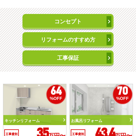
コンセプト
リフォームのすすめ方
工事保証
70
50
%OFF
%OFF
ム
トイレリフォーム
洗面化粧台リフ
43.4
10.3
万円〜
工事費別
万円〜
工事費別