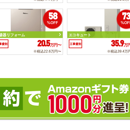
58
7
%OFF
%OF
湯器リフォーム
エコキュート
20.5
35.9
事費別
工事費別
万円〜
万
※税込22.6万円〜
※税込39.4万