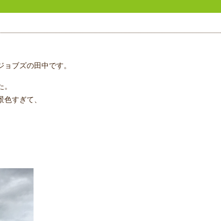
ジョブズの田中です。
た。
景色すぎて、