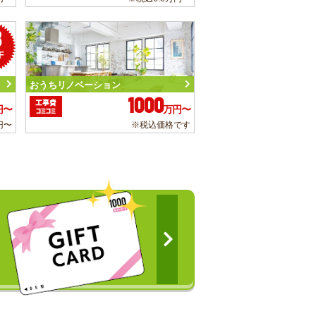
3
F
おうちリノベーション
1000
工事費
円〜
万円〜
コミコミ
円〜
※税込価格です