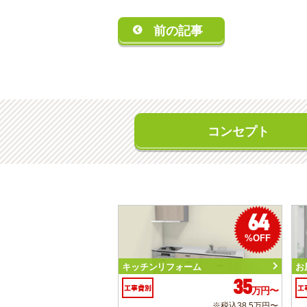
前の記事
コンセプト
64
%OFF
キッチンリフォーム
お
35
工事費別
工
万円〜
※税込38.5万円〜