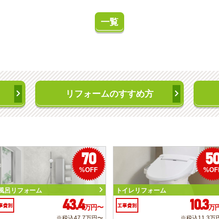
一覧
リフォームのすすめ方
70
5
%OFF
%OF
風呂リフォーム
トイレリフォーム
43.4
10.3
事費別
工事費別
万円〜
万
※税込47.7万円〜
※税込11.3万