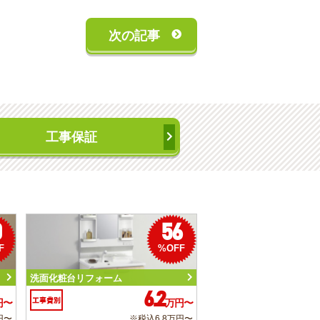
次の記事
工事保証
0
56
F
%OFF
洗面化粧台リフォーム
6.2
工事費別
円〜
万円〜
円〜
※税込6.8万円〜