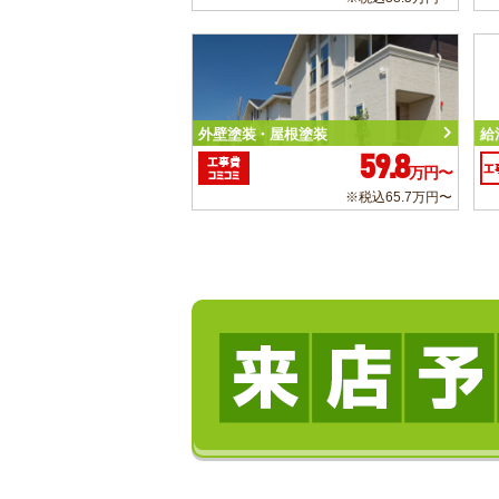
外壁塗装・屋根塗装
給
59.8
工事費
工
万円〜
コミコミ
※税込65.7万円〜