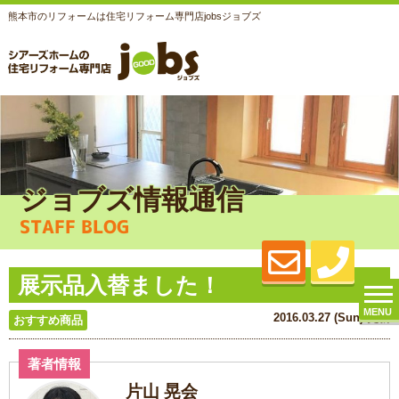
熊本市のリフォームは住宅リフォーム専門店jobsジョブズ
ジョブズ情報通信
STAFF BLOG
展示品入替ました！
MENU
2016.03.27 (Sun) 更新
おすすめ商品
著者情報
片山 晃会