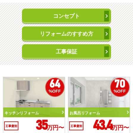
コンセプト
リフォームのすすめ方
工事保証
70
50
%OFF
%OFF
お風呂リフォーム
トイレリフォーム
43.4
10.3
〜
工事費別
万円〜
工事費別
万円〜