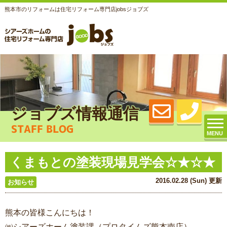
熊本市のリフォームは住宅リフォーム専門店jobsジョブズ
ジョブズ情報通信
STAFF BLOG
MENU
くまもとの塗装現場見学会☆★☆★
2016.02.28 (Sun) 更新
お知らせ
熊本の皆様こんにちは！
㈱シアーズホーム塗装課（プロタイムズ熊本南店）