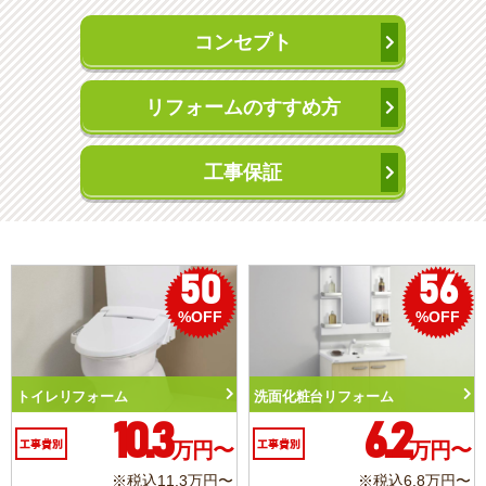
コンセプト
リフォームのすすめ方
工事保証
50
56
%OFF
%OFF
トイレリフォーム
洗面化粧台リフォーム
10.3
6.2
工事費別
万円〜
工事費別
万円〜
※税込11.3万円〜
※税込6.8万円〜