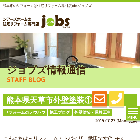
熊本市のリフォームは住宅リフォーム専門店jobsジョブズ
ジョブズ情報通信
STAFF BLOG
熊本県天草市外壁塗装①
リフォームのノウハウ
施工ブログ
外壁塗装・屋根工事
MENU
2015.07.27 (Mon) 更新
こんにちは～リフォームアドバイザー武田です(^_-)-☆