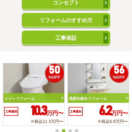
コンセプト
リフォームのすすめ方
工事保証
50
56
%OFF
%OFF
トイレリフォーム
洗面化粧台リフォーム
10.3
6.2
工事費別
万円〜
工事費別
万円〜
※税込11.3万円〜
※税込6.8万円〜