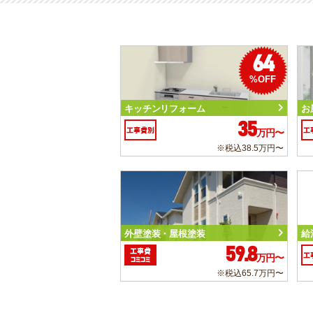
64
%OFF
キッチンリフォーム
お
35
工事費別
工
万円〜
※税込38.5万円〜
外壁塗装・屋根塗装
給
59.8
工事費
工
万円〜
コミコミ
※税込65.7万円〜