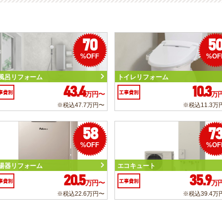
70
5
%OFF
%OF
風呂リフォーム
トイレリフォーム
43.4
10.3
事費別
工事費別
万円〜
万
※税込47.7万円〜
※税込11.3万
58
7
%OFF
%OF
湯器リフォーム
エコキュート
20.5
35.9
事費別
工事費別
万円〜
万
※税込22.6万円〜
※税込39.4万