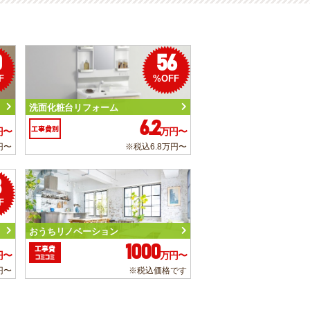
0
56
F
%OFF
洗面化粧台リフォーム
6.2
工事費別
円〜
万円〜
円〜
※税込6.8万円〜
3
F
おうちリノベーション
1000
工事費
円〜
万円〜
コミコミ
円〜
※税込価格です