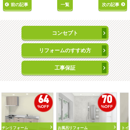
前の記事
一覧
次の記事
コンセプト
リフォームのすすめ方
工事保証
50
56
%OFF
%OFF
トイレリフォーム
洗面化粧台リフォーム