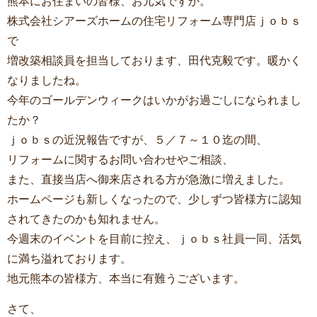
熊本にお住まいの皆様、お元気ですか。
株式会社シアーズホームの住宅リフォーム専門店ｊｏｂｓ
で
増改築相談員を担当しております、田代克毅です。暖かく
なりましたね。
今年のゴールデンウィークはいかがお過ごしになられまし
たか？
ｊｏｂｓの近況報告ですが、５／７～１０迄の間、
リフォームに関するお問い合わせやご相談、
また、直接当店へ御来店される方が急激に増えました。
ホームページも新しくなったので、少しずつ皆様方に認知
されてきたのかも知れません。
今週末のイベントを目前に控え、ｊｏｂｓ社員一同、活気
に満ち溢れております。
地元熊本の皆様方、本当に有難うございます。
さて、