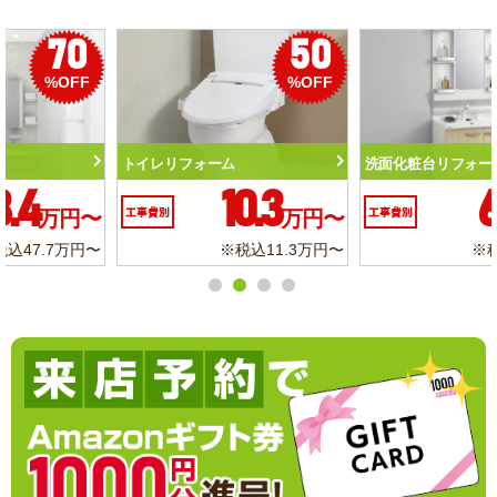
50
56
%OFF
%OFF
トイレリフォーム
洗面化粧台リフォーム
10.3
6.2
工事費別
万円〜
工事費別
万円〜
※税込11.3万円〜
※税込6.8万円〜