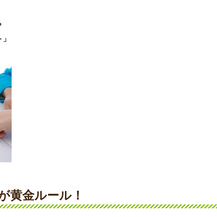
？
ト」
」が黄金ルール！