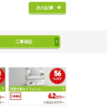
次の記事
工事保証
0
56
F
%OFF
洗面化粧台リフォーム
6.2
工事費別
円〜
万円〜
円〜
※税込6.8万円〜