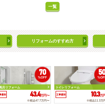
一覧
リフォームのすすめ方
70
5
%OFF
%OF
風呂リフォーム
トイレリフォーム
43.4
10.3
事費別
工事費別
万円〜
万
※税込47.7万円〜
※税込11.3万