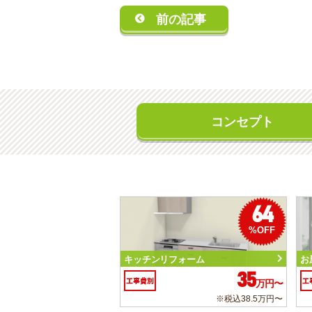
前の記事
コンセプト
64
%OFF
キッチンリフォーム
お
35
工事費別
工
万円〜
※税込38.5万円〜