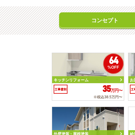
コンセプト
64
%OFF
キッチンリフォーム
お
35
工事費別
工
万円〜
※税込38.5万円〜
外壁塗装・屋根塗装
給