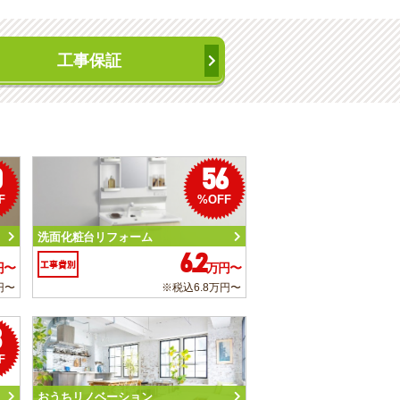
工事保証
0
56
F
%OFF
洗面化粧台リフォーム
6.2
工事費別
円〜
万円〜
円〜
※税込6.8万円〜
3
F
おうちリノベーション