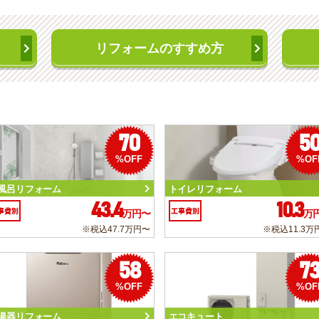
リフォームのすすめ方
70
5
%OFF
%OF
風呂リフォーム
トイレリフォーム
43.4
10.3
事費別
工事費別
万円〜
万
※税込47.7万円〜
※税込11.3万
58
7
%OFF
%OF
湯器リフォーム
エコキュート