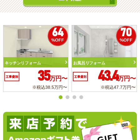
70
50
%OFF
%OFF
お風呂リフォーム
トイレリフォーム
43.4
10.3
工事費別
万円〜
工事費別
万円〜
※税込47.7万円〜
※税込11.3万円〜