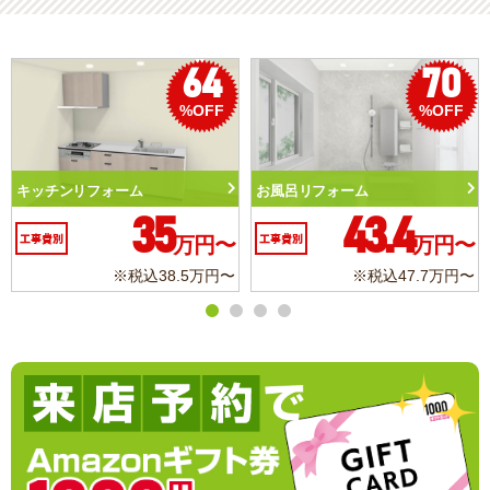
64
70
5
OFF
%OFF
%O
お風呂リフォーム
トイレリフォーム
43.4
10.3
円〜
工事費別
万円〜
工事費別
万
万円〜
※税込47.7万円〜
※税込11.3万