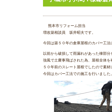
熊本市リフォーム担当
増改築相談員 坂井昭夫です。
今回は築５０年の倉庫屋根のカバー工法
以前から破損して雨漏れがあった棟部分
強風で土嚢事飛ばされた為、屋根全体を
５０年前のスレート屋根でしたので素材
今回はカバー工法での施工を行いました