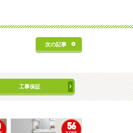
次の記事
工事保証
0
56
F
%OFF