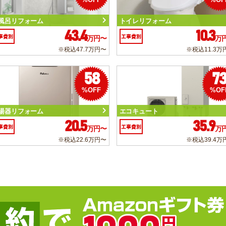
風呂リフォーム
トイレリフォーム
43.4
10.3
事費別
工事費別
万円〜
万
※税込47.7万円〜
※税込11.3万
58
7
%OFF
%OF
湯器リフォーム
エコキュート
20.5
35.9
事費別
工事費別
万円〜
万
※税込22.6万円〜
※税込39.4万