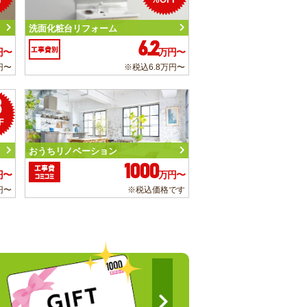
洗面化粧台リフォーム
6.2
工事費別
円〜
万円〜
円〜
※税込6.8万円〜
3
F
おうちリノベーション
1000
工事費
円〜
万円〜
コミコミ
円〜
※税込価格です