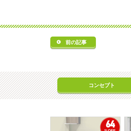
前の記事
コンセプト
64
%OFF