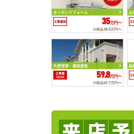
キッチンリフォーム
お
35
工事費別
工
万円〜
※税込38.5万円〜
外壁塗装・屋根塗装
給
59.8
工事費
工
万円〜
コミコミ
※税込65.7万円〜