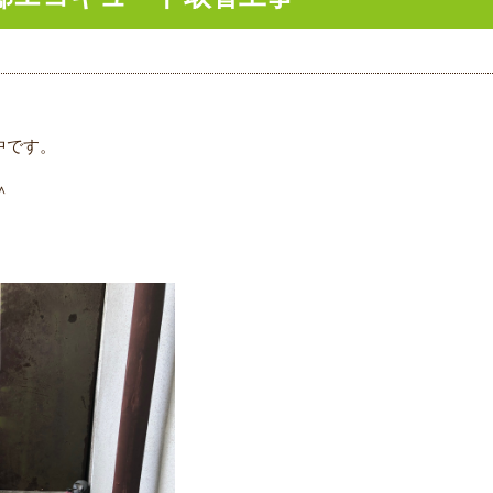
中です。
＾