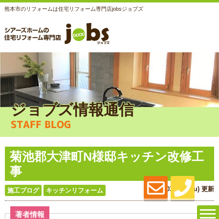
熊本市のリフォームは住宅リフォーム専門店jobsジョブズ
ジョブズ情報通信
STAFF BLOG
菊池郡大津町N様邸キッチン改修工
事
2018.03.29 (Thu) 更新
施工ブログ
キッチンリフォーム
著者情報