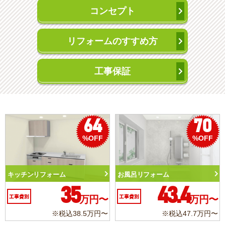
コンセプト
リフォームのすすめ方
工事保証
70
50
%OFF
%OFF
トイレリフォーム
洗面化粧台リフォー
.4
10.3
6
万円〜
工事費別
万円〜
工事費別
込47.7万円〜
※税込11.3万円〜
※税