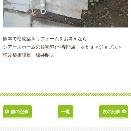
熊本で増改築＆リフォームをお考えなら
シアーズホームの住宅ﾘﾌｫｰﾑ専門店ｊｏｂｓ＜ジョブズ＞
増改築相談員 坂井昭夫
前の記事
一覧
次の記事