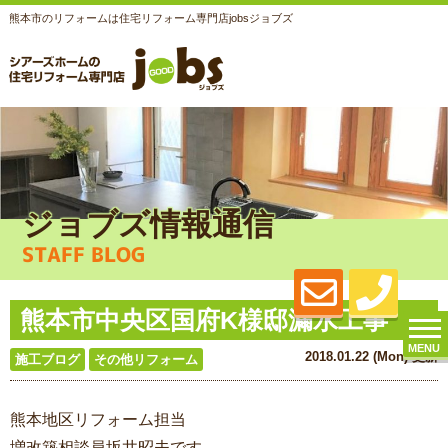
熊本市のリフォームは住宅リフォーム専門店jobsジョブズ
ジョブズ情報通信
STAFF BLOG
熊本市中央区国府K様邸漏水工事
MENU
2018.01.22 (Mon) 更新
施工ブログ
その他リフォーム
熊本地区リフォーム担当
増改築相談員坂井昭夫です。