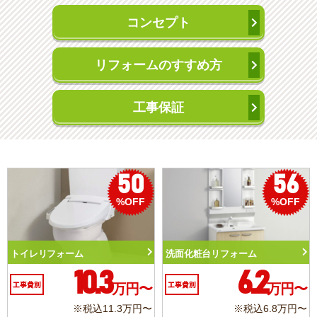
コンセプト
リフォームのすすめ方
工事保証
50
56
%OFF
%OFF
トイレリフォーム
洗面化粧台リフォーム
10.3
6.2
工事費別
万円〜
工事費別
万円〜
※税込11.3万円〜
※税込6.8万円〜