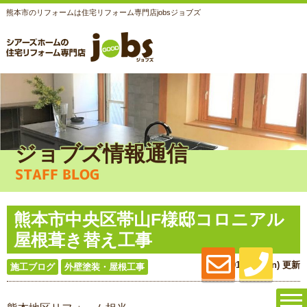
熊本市のリフォームは住宅リフォーム専門店jobsジョブズ
ジョブズ情報通信
STAFF BLOG
熊本市中央区帯山F様邸コロニアル
屋根葺き替え工事
2018.01.15 (Mon) 更新
施工ブログ
外壁塗装・屋根工事