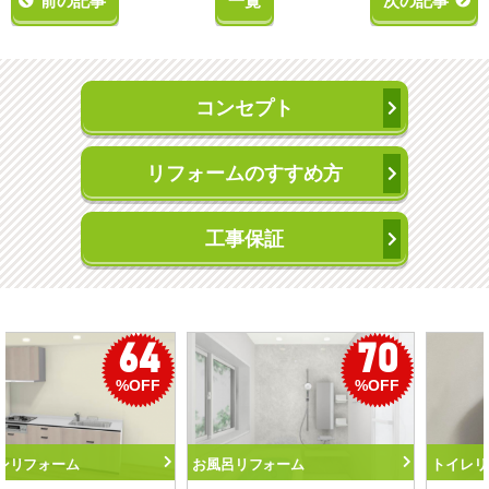
前の記事
一覧
次の記事
コンセプト
リフォームのすすめ方
工事保証
50
56
%OFF
%OFF
トイレリフォーム
洗面化粧台リフォーム