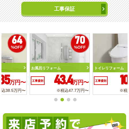
工事保証
50
56
%OFF
%OFF
トイレリフォーム
洗面化粧台リフォーム
10.3
6.2
工事費別
万円〜
工事費別
万円〜
※税込11.3万円〜
※税込6.8万円〜