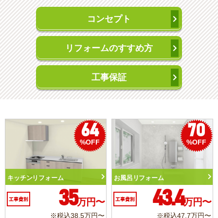
コンセプト
リフォームのすすめ方
工事保証
64
70
%OFF
%OFF
ォーム
お風呂リフォーム
トイレリフォー
35
43.4
万円〜
工事費別
万円〜
工事費別
※税込38.5万円〜
※税込47.7万円〜
※