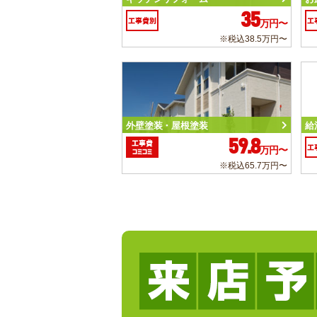
35
工事費別
工
万円〜
※税込38.5万円〜
外壁塗装・屋根塗装
給
59.8
工事費
工
万円〜
コミコミ
※税込65.7万円〜