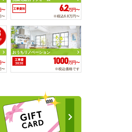
6.2
工事費別
円〜
万円〜
円〜
※税込6.8万円〜
3
F
おうちリノベーション
1000
工事費
円〜
万円〜
コミコミ
円〜
※税込価格です