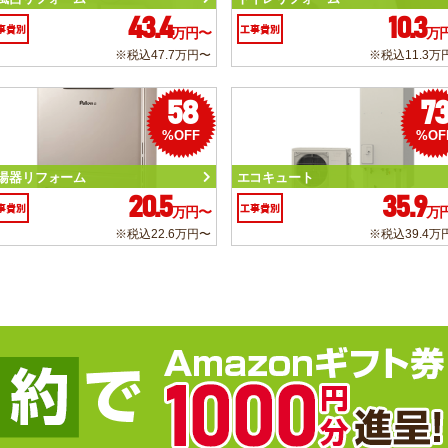
43.4
10.3
事費別
工事費別
万円〜
万
※税込47.7万円〜
※税込11.3万
58
7
%OFF
%OF
湯器リフォーム
エコキュート
20.5
35.9
事費別
工事費別
万円〜
万
※税込22.6万円〜
※税込39.4万