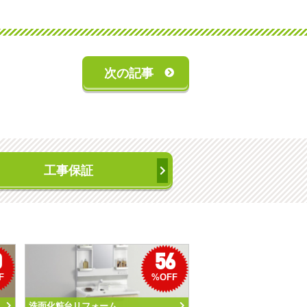
次の記事
工事保証
0
56
F
%OFF
洗面化粧台リフォーム