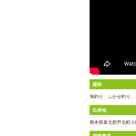
趣味
海釣り、ふかせ釣り、
出身地
熊本県葦北郡芦北町小
家族構成